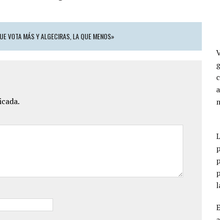
QUE VOTA MÁS Y ALGECIRAS, LA QUE MENOS»
a
icada.
p
p
p
a