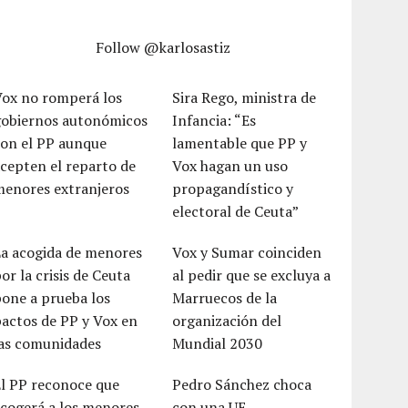
Follow @karlosastiz
Vox no romperá los
Sira Rego, ministra de
gobiernos autonómicos
Infancia: “Es
con el PP aunque
lamentable que PP y
cepten el reparto de
Vox hagan un uso
menores extranjeros
propagandístico y
electoral de Ceuta”
La acogida de menores
Vox y Sumar coinciden
or la crisis de Ceuta
al pedir que se excluya a
one a prueba los
Marruecos de la
actos de PP y Vox en
organización del
las comunidades
Mundial 2030
El PP reconoce que
Pedro Sánchez choca
cogerá a los menores
con una UE