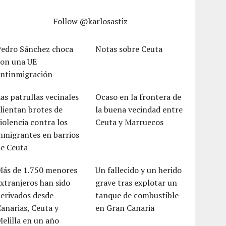
Follow @karlosastiz
Pedro Sánchez choca
Notas sobre Ceuta
con una UE
antinmigración
as patrullas vecinales
Ocaso en la frontera de
lientan brotes de
la buena vecindad entre
iolencia contra los
Ceuta y Marruecos
nmigrantes en barrios
de Ceuta
Más de 1.750 menores
Un fallecido y un herido
xtranjeros han sido
grave tras explotar un
erivados desde
tanque de combustible
anarias, Ceuta y
en Gran Canaria
elilla en un año