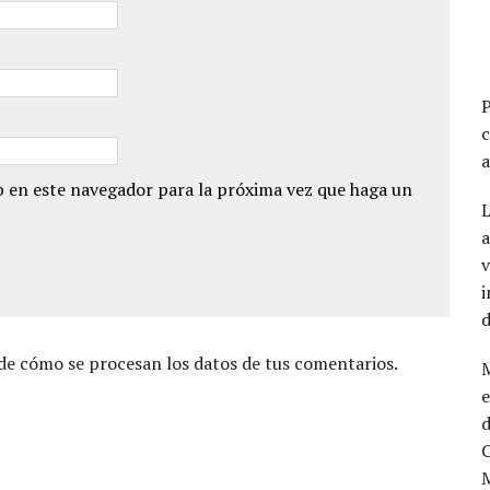
 en este navegador para la próxima vez que haga un
L
a
v
i
e cómo se procesan los datos de tus comentarios.
e
d
C
M