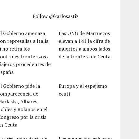
Follow @karlosastiz
El Gobierno amenaza
Las ONG de Marruecos
on represalias a Italia
elevan a 141 la cifra de
i no retira los
muertos a ambos lados
ontroles fronterizos a
de la frontera de Ceuta
iajeros procedentes de
España
l Gobierno pide la
Europa y el espejismo
comparecencia de
ceutí
arlaska, Albares,
obles y Bolaños en el
ongreso por la crisis
en Ceuta
a crisis migratoria de
Las manos que salvaron