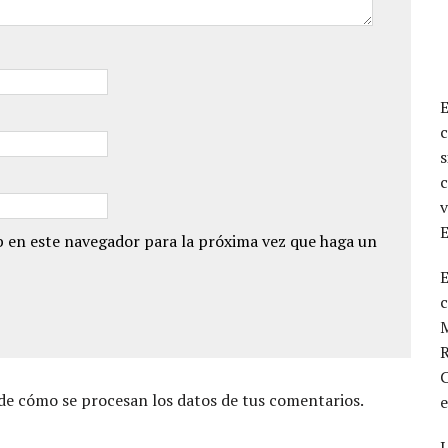
c
s
c
v
 en este navegador para la próxima vez que haga un
E
M
R
C
e cómo se procesan los datos de tus comentarios.
L