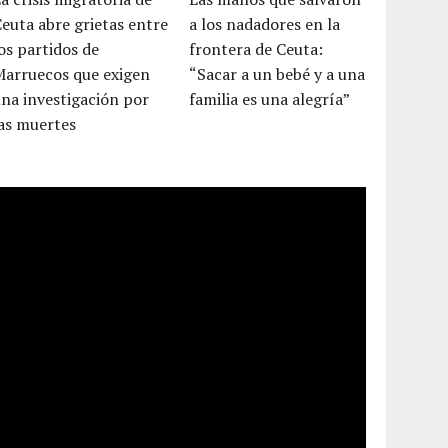
euta abre grietas entre
a los nadadores en la
os partidos de
frontera de Ceuta:
Marruecos que exigen
“Sacar a un bebé y a una
na investigación por
familia es una alegría”
as muertes