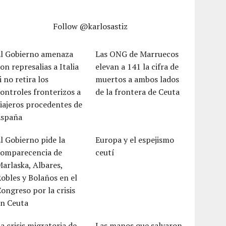
Follow @karlosastiz
El Gobierno amenaza
Las ONG de Marruecos
on represalias a Italia
elevan a 141 la cifra de
i no retira los
muertos a ambos lados
ontroles fronterizos a
de la frontera de Ceuta
iajeros procedentes de
España
l Gobierno pide la
Europa y el espejismo
comparecencia de
ceutí
arlaska, Albares,
obles y Bolaños en el
ongreso por la crisis
en Ceuta
a crisis migratoria de
Las manos que salvaron