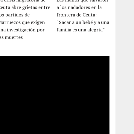
euta abre grietas entre
a los nadadores en la
os partidos de
frontera de Ceuta:
Marruecos que exigen
“Sacar a un bebé y a una
na investigación por
familia es una alegría”
as muertes