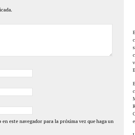
icada.
c
s
c
v
E
M
R
C
 en este navegador para la próxima vez que haga un
L