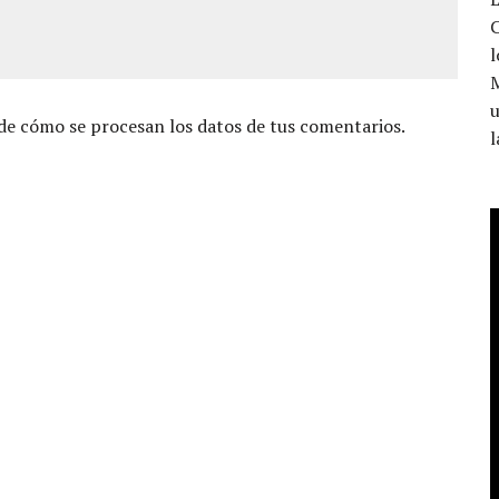
C
l
u
e cómo se procesan los datos de tus comentarios.
l