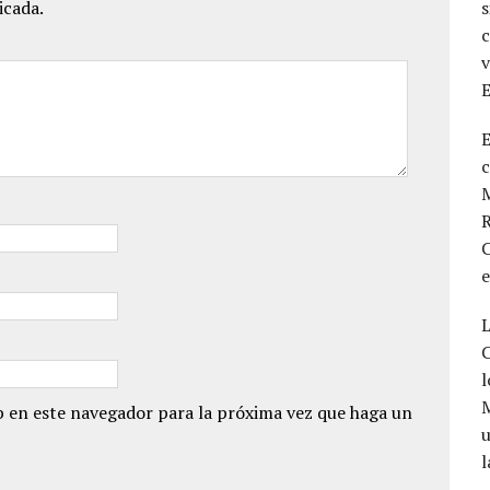
icada.
s
c
v
E
M
R
C
L
C
l
 en este navegador para la próxima vez que haga un
u
l