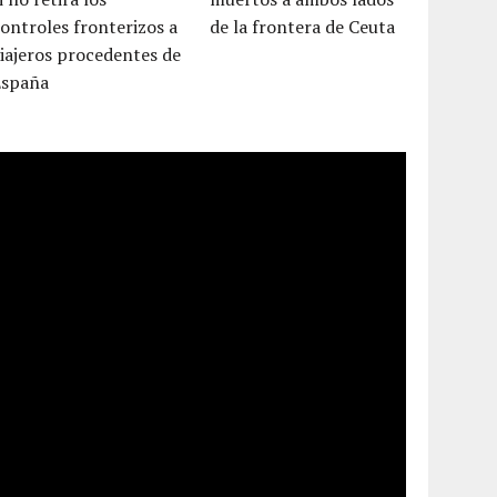
ontroles fronterizos a
de la frontera de Ceuta
iajeros procedentes de
España