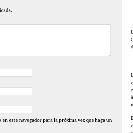
icada.
L
d
L
c
e
i
 en este navegador para la próxima vez que haga un
c
s