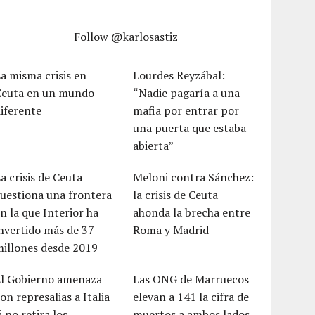
Follow @karlosastiz
a misma crisis en
Lourdes Reyzábal:
Ceuta en un mundo
“Nadie pagaría a una
iferente
mafia por entrar por
una puerta que estaba
abierta”
a crisis de Ceuta
Meloni contra Sánchez:
uestiona una frontera
la crisis de Ceuta
n la que Interior ha
ahonda la brecha entre
nvertido más de 37
Roma y Madrid
millones desde 2019
El Gobierno amenaza
Las ONG de Marruecos
on represalias a Italia
elevan a 141 la cifra de
i no retira los
muertos a ambos lados