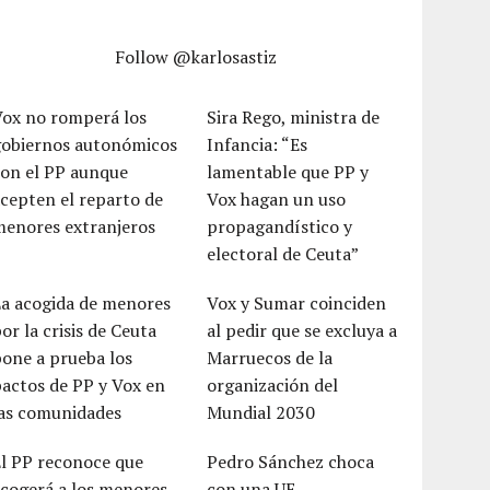
Follow @karlosastiz
Vox no romperá los
Sira Rego, ministra de
gobiernos autonómicos
Infancia: “Es
con el PP aunque
lamentable que PP y
cepten el reparto de
Vox hagan un uso
menores extranjeros
propagandístico y
electoral de Ceuta”
La acogida de menores
Vox y Sumar coinciden
or la crisis de Ceuta
al pedir que se excluya a
one a prueba los
Marruecos de la
actos de PP y Vox en
organización del
las comunidades
Mundial 2030
El PP reconoce que
Pedro Sánchez choca
cogerá a los menores
con una UE