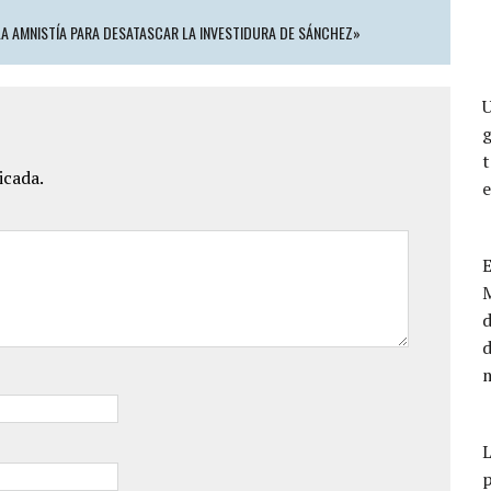
LA AMNISTÍA PARA DESATASCAR LA INVESTIDURA DE SÁNCHEZ»
U
g
icada.
E
M
d
m
L
p