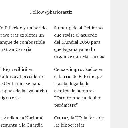
Follow @karlosastiz
n fallecido y un herido
Sumar pide al Gobierno
rave tras explotar un
que revise el acuerdo
tanque de combustible
del Mundial 2030 para
en Gran Canaria
que España ya no lo
organice con Marruecos
l Rey recibirá en
Censos improvisados en
allorca al presidente
el barrio de El Príncipe
de Ceuta una semana
tras la llegada de
espués de la avalancha
cientos de menores:
igratoria
“Esto rompe cualquier
parámetro”
a Audiencia Nacional
Ceuta y la UE: la feria de
regunta a la Guardia
las hipocresías