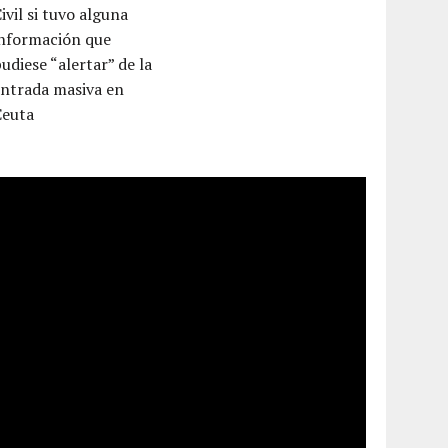
ivil si tuvo alguna
información que
udiese “alertar” de la
entrada masiva en
Ceuta