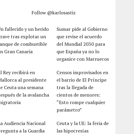
Follow @karlosastiz
n fallecido y un herido
Sumar pide al Gobierno
rave tras explotar un
que revise el acuerdo
tanque de combustible
del Mundial 2030 para
en Gran Canaria
que España ya no lo
organice con Marruecos
l Rey recibirá en
Censos improvisados en
allorca al presidente
el barrio de El Príncipe
de Ceuta una semana
tras la llegada de
espués de la avalancha
cientos de menores:
igratoria
“Esto rompe cualquier
parámetro”
a Audiencia Nacional
Ceuta y la UE: la feria de
regunta a la Guardia
las hipocresías