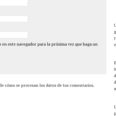
U
g
 en este navegador para la próxima vez que haga un
E
M
d
e cómo se procesan los datos de tus comentarios.
m
L
p