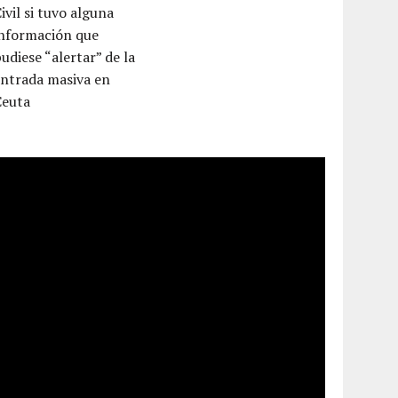
ivil si tuvo alguna
información que
udiese “alertar” de la
entrada masiva en
Ceuta