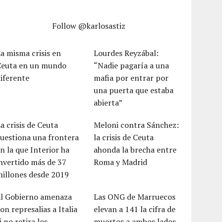
Follow @karlosastiz
a misma crisis en
Lourdes Reyzábal:
Ceuta en un mundo
“Nadie pagaría a una
iferente
mafia por entrar por
una puerta que estaba
abierta”
a crisis de Ceuta
Meloni contra Sánchez:
uestiona una frontera
la crisis de Ceuta
n la que Interior ha
ahonda la brecha entre
nvertido más de 37
Roma y Madrid
millones desde 2019
El Gobierno amenaza
Las ONG de Marruecos
on represalias a Italia
elevan a 141 la cifra de
i no retira los
muertos a ambos lados