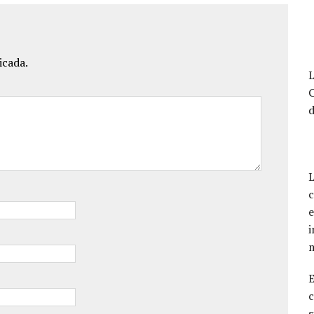
icada.
L
d
L
c
e
i
c
s