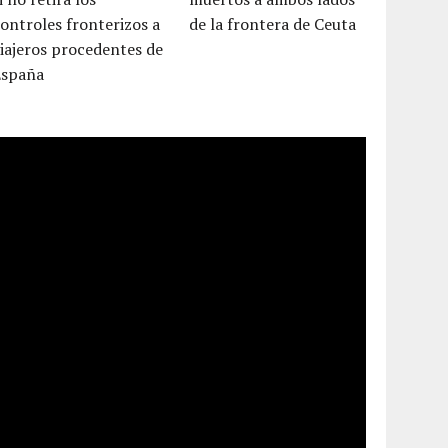
ontroles fronterizos a
de la frontera de Ceuta
iajeros procedentes de
España