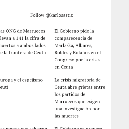
Follow @karlosastiz
Las ONG de Marruecos
El Gobierno pide la
levan a 141 la cifra de
comparecencia de
muertos a ambos lados
Marlaska, Albares,
e la frontera de Ceuta
Robles y Bolaños en el
Congreso por la crisis
en Ceuta
uropa y el espejismo
La crisis migratoria de
eutí
Ceuta abre grietas entre
los partidos de
Marruecos que exigen
una investigación por
las muertes
Las manos que salvaron
El Gobierno se prepara