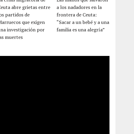
euta abre grietas entre
a los nadadores en la
os partidos de
frontera de Ceuta:
Marruecos que exigen
“Sacar a un bebé y a una
na investigación por
familia es una alegría”
as muertes