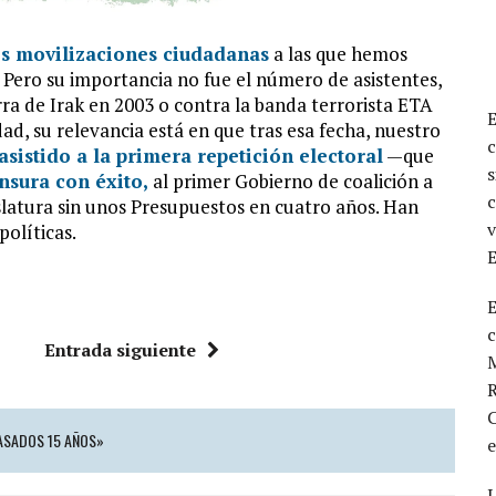
s movilizaciones ciudadanas
a las que hemos
. Pero su importancia no fue el número de asistentes,
ra de Irak en 2003 o contra la banda terrorista ETA
d, su relevancia está en que tras esa fecha, nuestro
c
sistido a la primera repetición electoral
—que
s
nsura con éxito,
al primer Gobierno de coalición a
c
slatura sin unos Presupuestos en cuatro años. Han
v
olíticas.
E
Entrada siguiente
M
R
C
PASADOS 15 AÑOS»
L