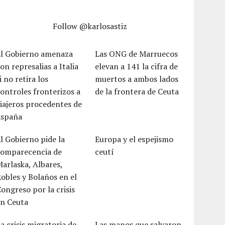
Follow @karlosastiz
El Gobierno amenaza
Las ONG de Marruecos
on represalias a Italia
elevan a 141 la cifra de
i no retira los
muertos a ambos lados
ontroles fronterizos a
de la frontera de Ceuta
iajeros procedentes de
España
l Gobierno pide la
Europa y el espejismo
comparecencia de
ceutí
arlaska, Albares,
obles y Bolaños en el
ongreso por la crisis
en Ceuta
a crisis migratoria de
Las manos que salvaron