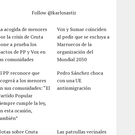
Follow @karlosastiz
La acogida de menores
Vox y Sumar coinciden
or la crisis de Ceuta
al pedir que se excluya a
one a prueba los
Marruecos de la
actos de PP y Vox en
organización del
las comunidades
Mundial 2030
El PP reconoce que
Pedro Sánchez choca
cogerá a los menores
con una UE
n sus comunidades: “El
antinmigración
Partido Popular
iempre cumple la ley,
n esta ocasión,
también”
Notas sobre Ceuta
Las patrullas vecinales