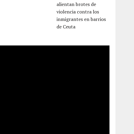
alientan brotes de
violencia contra los
inmigrantes en barrios
de Ceuta