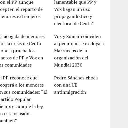
con el PP aunque
lamentable que PP y
cepten el reparto de
Vox hagan un uso
menores extranjeros
propagandístico y
electoral de Ceuta”
La acogida de menores
Vox y Sumar coinciden
or la crisis de Ceuta
al pedir que se excluya a
one a prueba los
Marruecos de la
actos de PP y Vox en
organización del
las comunidades
Mundial 2030
El PP reconoce que
Pedro Sánchez choca
cogerá a los menores
con una UE
n sus comunidades: “El
antinmigración
Partido Popular
iempre cumple la ley,
n esta ocasión,
también”