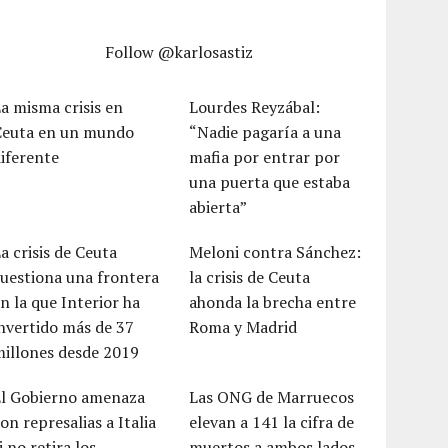
Follow @karlosastiz
a misma crisis en
Lourdes Reyzábal:
Ceuta en un mundo
“Nadie pagaría a una
iferente
mafia por entrar por
una puerta que estaba
abierta”
a crisis de Ceuta
Meloni contra Sánchez:
uestiona una frontera
la crisis de Ceuta
n la que Interior ha
ahonda la brecha entre
nvertido más de 37
Roma y Madrid
millones desde 2019
El Gobierno amenaza
Las ONG de Marruecos
on represalias a Italia
elevan a 141 la cifra de
i no retira los
muertos a ambos lados