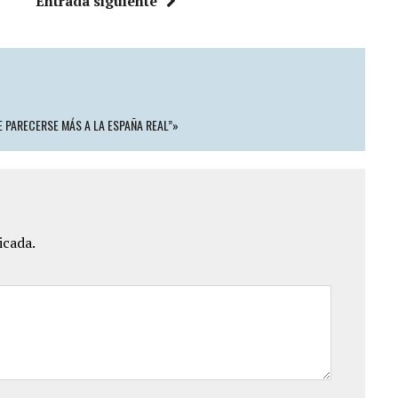
Entrada siguiente
 PARECERSE MÁS A LA ESPAÑA REAL”»
icada.