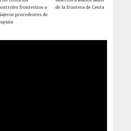
ontroles fronterizos a
de la frontera de Ceuta
iajeros procedentes de
España