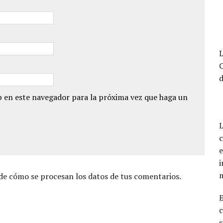
L
d
 en este navegador para la próxima vez que haga un
L
c
e
i
e cómo se procesan los datos de tus comentarios.
c
s