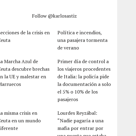
Follow @karlosastiz
ecciones de la crisis en
Política e incendios,
Ceuta
una pasajera tormenta
de verano
La Marcha Azul de
Primer día de control a
Ceuta descubre brechas
los viajeros procedentes
n la UE y malestar en
de Italia: la policía pide
Marruecos
la documentación a solo
el 5% o 10% de los
pasajeros
a misma crisis en
Lourdes Reyzábal:
Ceuta en un mundo
“Nadie pagaría a una
iferente
mafia por entrar por
una puerta que estaba