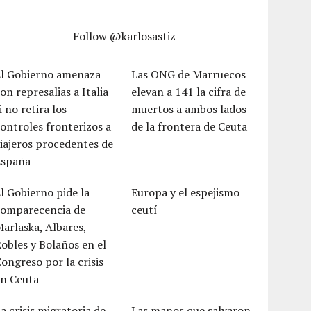
Follow @karlosastiz
El Gobierno amenaza
Las ONG de Marruecos
on represalias a Italia
elevan a 141 la cifra de
i no retira los
muertos a ambos lados
ontroles fronterizos a
de la frontera de Ceuta
iajeros procedentes de
España
l Gobierno pide la
Europa y el espejismo
comparecencia de
ceutí
arlaska, Albares,
obles y Bolaños en el
ongreso por la crisis
en Ceuta
a crisis migratoria de
Las manos que salvaron