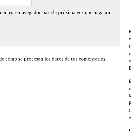
 en este navegador para la próxima vez que haga un
c
s
c
e cómo se procesan los datos de tus comentarios.
v
E
M
R
C
L