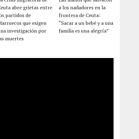
euta abre grietas entre
a los nadadores en la
os partidos de
frontera de Ceuta:
Marruecos que exigen
“Sacar a un bebé y a una
na investigación por
familia es una alegría”
as muertes