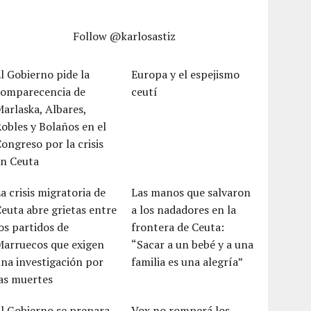
Follow @karlosastiz
l Gobierno pide la
Europa y el espejismo
comparecencia de
ceutí
arlaska, Albares,
obles y Bolaños en el
ongreso por la crisis
en Ceuta
a crisis migratoria de
Las manos que salvaron
euta abre grietas entre
a los nadadores en la
os partidos de
frontera de Ceuta:
Marruecos que exigen
“Sacar a un bebé y a una
na investigación por
familia es una alegría”
as muertes
l Gobierno se prepara
Vox no romperá los