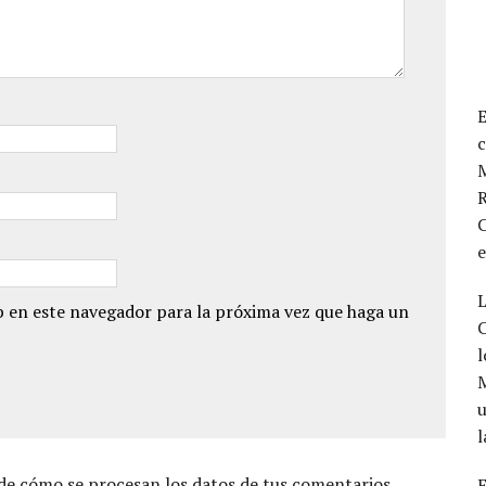
E
M
R
C
L
 en este navegador para la próxima vez que haga un
C
l
u
l
e cómo se procesan los datos de tus comentarios.
E