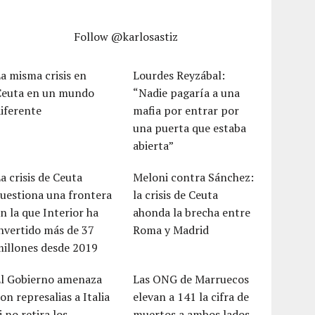
Follow @karlosastiz
a misma crisis en
Lourdes Reyzábal:
Ceuta en un mundo
“Nadie pagaría a una
iferente
mafia por entrar por
una puerta que estaba
abierta”
a crisis de Ceuta
Meloni contra Sánchez:
uestiona una frontera
la crisis de Ceuta
n la que Interior ha
ahonda la brecha entre
nvertido más de 37
Roma y Madrid
millones desde 2019
El Gobierno amenaza
Las ONG de Marruecos
on represalias a Italia
elevan a 141 la cifra de
i no retira los
muertos a ambos lados