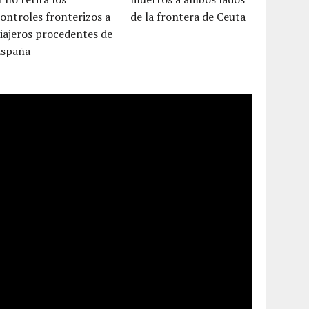
ontroles fronterizos a
de la frontera de Ceuta
iajeros procedentes de
España