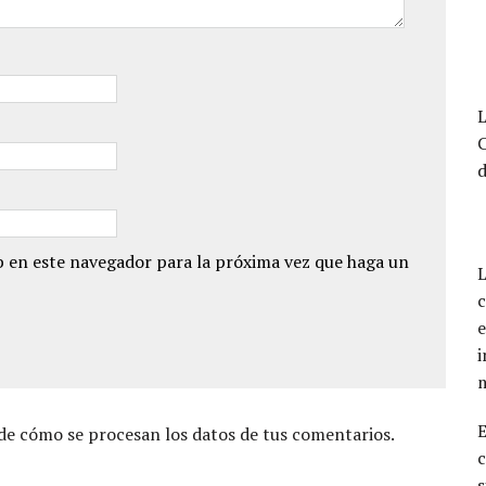
L
d
 en este navegador para la próxima vez que haga un
L
c
e
i
e cómo se procesan los datos de tus comentarios.
c
s