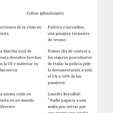
Follow @karlosastiz
ecciones de la crisis en
Política e incendios,
Ceuta
una pasajera tormenta
de verano
La Marcha Azul de
Primer día de control a
Ceuta descubre brechas
los viajeros procedentes
n la UE y malestar en
de Italia: la policía pide
Marruecos
la documentación a solo
el 5% o 10% de los
pasajeros
a misma crisis en
Lourdes Reyzábal:
Ceuta en un mundo
“Nadie pagaría a una
iferente
mafia por entrar por
una puerta que estaba