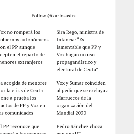
Follow @karlosastiz
Vox no romperá los
Sira Rego, ministra de
gobiernos autonómicos
Infancia: “Es
con el PP aunque
lamentable que PP y
cepten el reparto de
Vox hagan un uso
menores extranjeros
propagandístico y
electoral de Ceuta”
La acogida de menores
Vox y Sumar coinciden
or la crisis de Ceuta
al pedir que se excluya a
one a prueba los
Marruecos de la
actos de PP y Vox en
organización del
las comunidades
Mundial 2030
El PP reconoce que
Pedro Sánchez choca
cogerá a los menores
con una UE