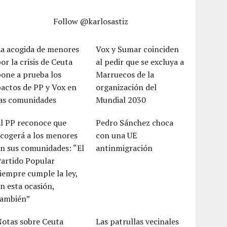
Follow @karlosastiz
La acogida de menores
Vox y Sumar coinciden
or la crisis de Ceuta
al pedir que se excluya a
one a prueba los
Marruecos de la
actos de PP y Vox en
organización del
las comunidades
Mundial 2030
El PP reconoce que
Pedro Sánchez choca
cogerá a los menores
con una UE
n sus comunidades: “El
antinmigración
Partido Popular
iempre cumple la ley,
n esta ocasión,
también”
Notas sobre Ceuta
Las patrullas vecinales