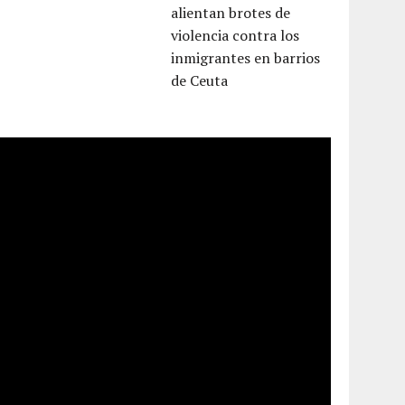
alientan brotes de
violencia contra los
inmigrantes en barrios
de Ceuta