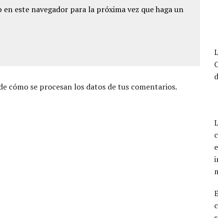
 en este navegador para la próxima vez que haga un
L
d
e cómo se procesan los datos de tus comentarios.
L
c
e
i
c
s