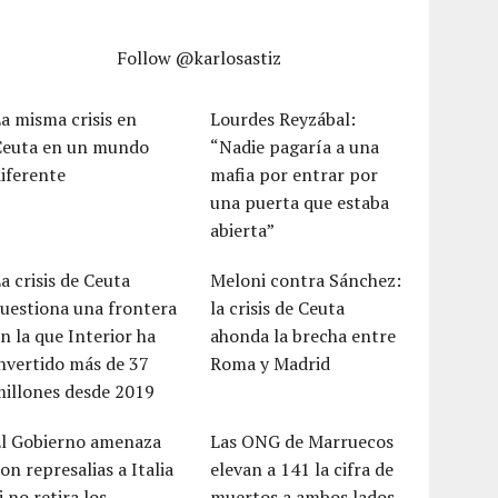
Follow @karlosastiz
a misma crisis en
Lourdes Reyzábal:
Ceuta en un mundo
“Nadie pagaría a una
iferente
mafia por entrar por
una puerta que estaba
abierta”
a crisis de Ceuta
Meloni contra Sánchez:
uestiona una frontera
la crisis de Ceuta
n la que Interior ha
ahonda la brecha entre
nvertido más de 37
Roma y Madrid
millones desde 2019
El Gobierno amenaza
Las ONG de Marruecos
on represalias a Italia
elevan a 141 la cifra de
i no retira los
muertos a ambos lados