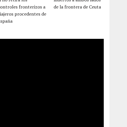
ontroles fronterizos a
de la frontera de Ceuta
iajeros procedentes de
España