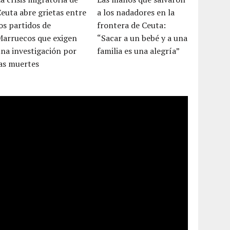
euta abre grietas entre
a los nadadores en la
os partidos de
frontera de Ceuta:
Marruecos que exigen
“Sacar a un bebé y a una
na investigación por
familia es una alegría”
as muertes