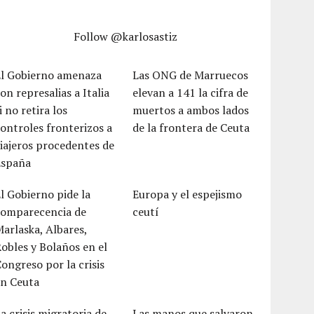
Follow @karlosastiz
El Gobierno amenaza
Las ONG de Marruecos
on represalias a Italia
elevan a 141 la cifra de
i no retira los
muertos a ambos lados
ontroles fronterizos a
de la frontera de Ceuta
iajeros procedentes de
España
l Gobierno pide la
Europa y el espejismo
comparecencia de
ceutí
arlaska, Albares,
obles y Bolaños en el
ongreso por la crisis
en Ceuta
a crisis migratoria de
Las manos que salvaron