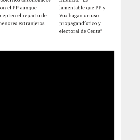
con el PP aunque
lamentable que PP y
cepten el reparto de
Vox hagan un uso
menores extranjeros
propagandístico y
electoral de Ceuta”