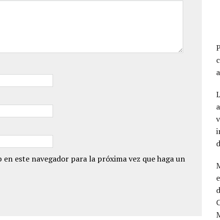
L
a
v
i
 en este navegador para la próxima vez que haga un
e
d
C
M