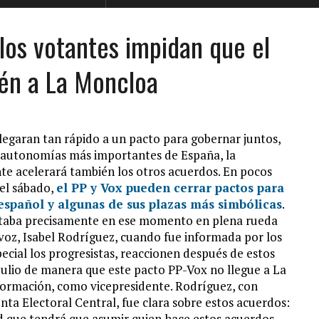
los votantes impidan que el
ién a La Moncloa
legaran tan rápido a un pacto para gobernar juntos,
s autonomías más importantes de España, la
 acelerará también los otros acuerdos. En pocos
 el sábado,
el PP y Vox pueden cerrar pactos para
 español y algunas de sus plazas más simbólicas
.
 estaba precisamente en ese momento en plena rueda
avoz, Isabel Rodríguez, cuando fue informada por los
pecial los progresistas, reaccionen después de estos
 julio de manera que este pacto PP-Vox no llegue a La
 formación, como vicepresidente. Rodríguez, con
nta Electoral Central, fue clara sobre estos acuerdos:
d que tendrá que asumir quien hace estos acuerdos.