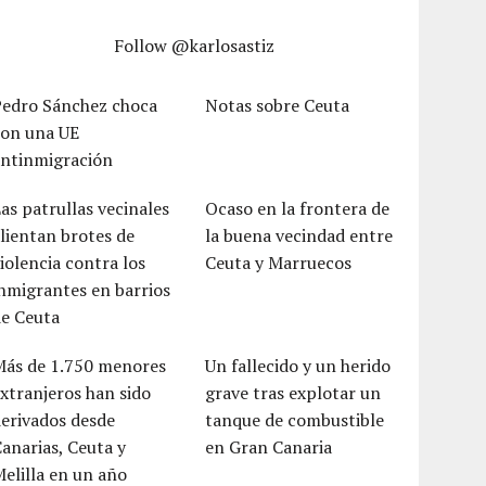
Follow @karlosastiz
Pedro Sánchez choca
Notas sobre Ceuta
con una UE
antinmigración
as patrullas vecinales
Ocaso en la frontera de
lientan brotes de
la buena vecindad entre
iolencia contra los
Ceuta y Marruecos
nmigrantes en barrios
de Ceuta
Más de 1.750 menores
Un fallecido y un herido
xtranjeros han sido
grave tras explotar un
erivados desde
tanque de combustible
anarias, Ceuta y
en Gran Canaria
elilla en un año