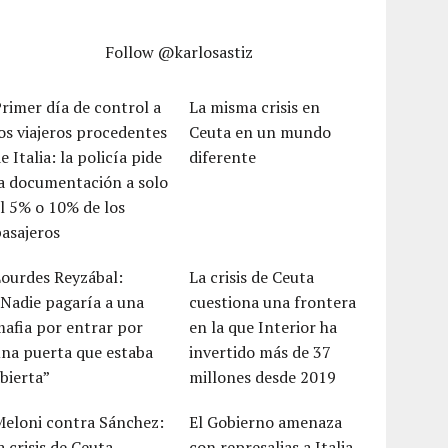
Follow @karlosastiz
rimer día de control a
La misma crisis en
os viajeros procedentes
Ceuta en un mundo
e Italia: la policía pide
diferente
a documentación a solo
l 5% o 10% de los
asajeros
ourdes Reyzábal:
La crisis de Ceuta
Nadie pagaría a una
cuestiona una frontera
afia por entrar por
en la que Interior ha
na puerta que estaba
invertido más de 37
bierta”
millones desde 2019
Meloni contra Sánchez:
El Gobierno amenaza
a crisis de Ceuta
con represalias a Italia