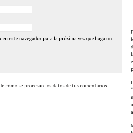
P
 en este navegador para la próxima vez que haga un
l
d
l
e
p
L
e cómo se procesan los datos de tus comentarios.
“
m
u
a
l