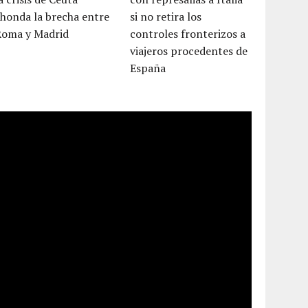
honda la brecha entre
si no retira los
Roma y Madrid
controles fronterizos a
viajeros procedentes de
España