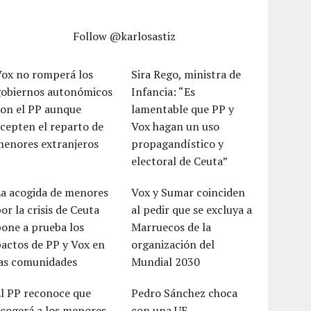
Follow @karlosastiz
Vox no romperá los
Sira Rego, ministra de
gobiernos autonómicos
Infancia: “Es
con el PP aunque
lamentable que PP y
cepten el reparto de
Vox hagan un uso
menores extranjeros
propagandístico y
electoral de Ceuta”
La acogida de menores
Vox y Sumar coinciden
or la crisis de Ceuta
al pedir que se excluya a
one a prueba los
Marruecos de la
actos de PP y Vox en
organización del
las comunidades
Mundial 2030
El PP reconoce que
Pedro Sánchez choca
cogerá a los menores
con una UE