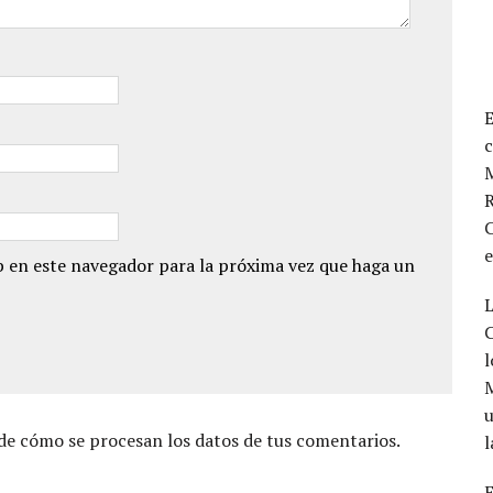
E
M
R
C
 en este navegador para la próxima vez que haga un
L
C
l
u
e cómo se procesan los datos de tus comentarios.
l
E