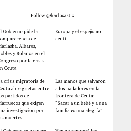
Follow @karlosastiz
l Gobierno pide la
Europa y el espejismo
comparecencia de
ceutí
arlaska, Albares,
obles y Bolaños en el
ongreso por la crisis
en Ceuta
a crisis migratoria de
Las manos que salvaron
euta abre grietas entre
a los nadadores en la
os partidos de
frontera de Ceuta:
Marruecos que exigen
“Sacar a un bebé y a una
na investigación por
familia es una alegría”
as muertes
l Gobierno se prepara
Vox no romperá los