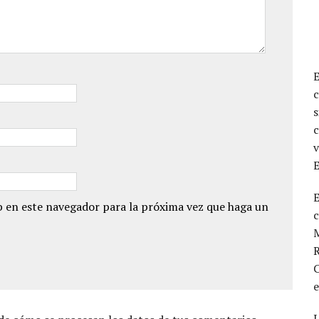
c
s
c
v
E
 en este navegador para la próxima vez que haga un
M
R
C
L