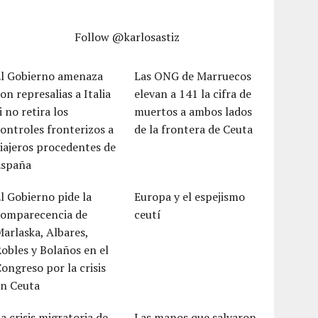
Follow @karlosastiz
El Gobierno amenaza
Las ONG de Marruecos
on represalias a Italia
elevan a 141 la cifra de
i no retira los
muertos a ambos lados
ontroles fronterizos a
de la frontera de Ceuta
iajeros procedentes de
España
l Gobierno pide la
Europa y el espejismo
comparecencia de
ceutí
arlaska, Albares,
obles y Bolaños en el
ongreso por la crisis
en Ceuta
a crisis migratoria de
Las manos que salvaron