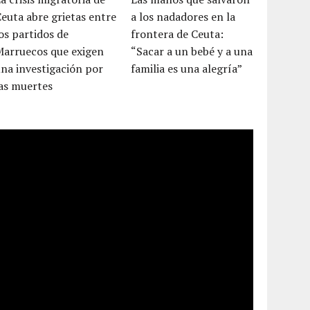
euta abre grietas entre
a los nadadores en la
os partidos de
frontera de Ceuta:
Marruecos que exigen
“Sacar a un bebé y a una
na investigación por
familia es una alegría”
as muertes