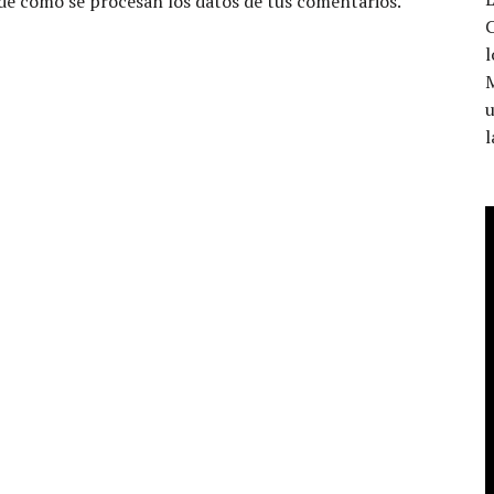
e cómo se procesan los datos de tus comentarios.
C
l
u
l