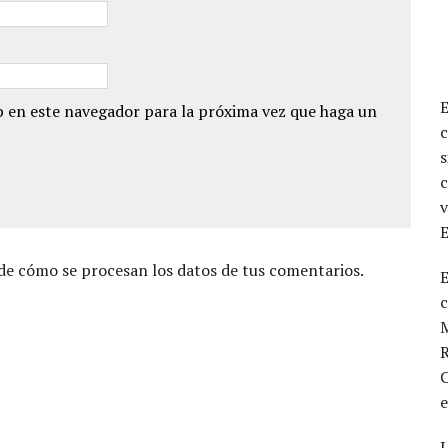
 en este navegador para la próxima vez que haga un
c
s
c
v
e cómo se procesan los datos de tus comentarios.
E
M
R
C
L