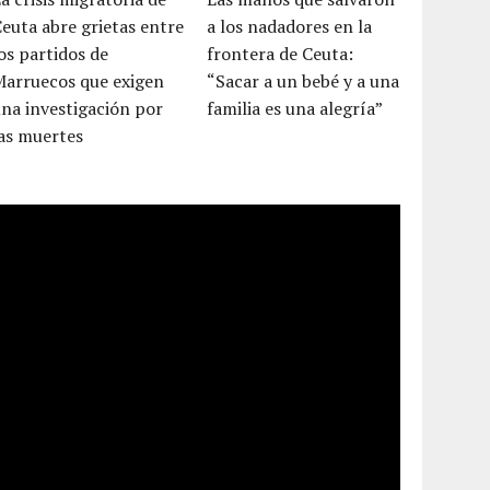
euta abre grietas entre
a los nadadores en la
os partidos de
frontera de Ceuta:
Marruecos que exigen
“Sacar a un bebé y a una
na investigación por
familia es una alegría”
as muertes