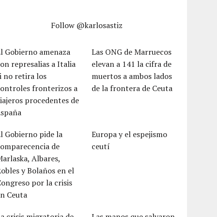
Follow @karlosastiz
El Gobierno amenaza
Las ONG de Marruecos
on represalias a Italia
elevan a 141 la cifra de
i no retira los
muertos a ambos lados
ontroles fronterizos a
de la frontera de Ceuta
iajeros procedentes de
España
l Gobierno pide la
Europa y el espejismo
comparecencia de
ceutí
arlaska, Albares,
obles y Bolaños en el
ongreso por la crisis
en Ceuta
a crisis migratoria de
Las manos que salvaron